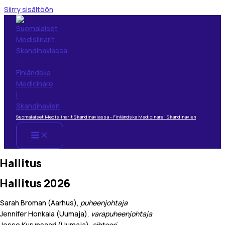
Siirry sisältöön
Suomalaiset Medisiinarit Skandinaviassa - Finländska Medicinare i Skandinavien
Hallitus
Hallitus 2026
Sarah Broman (Aarhus),
puheenjohtaja
Jennifer Honkala (Uumaja),
varapuheenjohtaja
Jesse Kurunsaari (Uumaja),
sihteeri