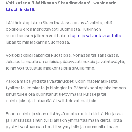
Voit katsoa ”Lääkikseen Skandinaviaan” -webinaarin
tästä linkistä
.
Lääkäriksi opiskelu Skandinaviassa on hyvä valinta, eikä
opiskelu eroa merkittävästi Suomesta. Tutkinnon
suorittamisen jälkeen voit hakea
Lupa- ja valvontavirastolta
lupaa toimia lääkärinä Suomessa.
Voit opiskella lääkäriksi Ruotsissa, Norjassa tai Tanskassa.
Jokaisella maalla on erilaisia pääsyvaatimuksia ja valintaväyliä,
joihin voit tutustua maakohtaisilla sivuillamme.
Kaikkia maita yhdistää vaatimukset lukion matematiikasta,
fysiikasta, kemiasta ja biologiasta. Päästäksesi opiskelemaan
sinun tulee olla suorittanut tietty määrä kursseja tai
opintojaksoja. Lukumäärät vaihtelevat maittain.
Ennen opintoja sinun olisi hyvä osata ruotsin kieltä. Norjassa
ja Tanskassa sinun tulisi ainakin ymmärtää maan kieltä, jotta
pystyt vastaamaan tenttikysymyksiin ja kommunikoimaan