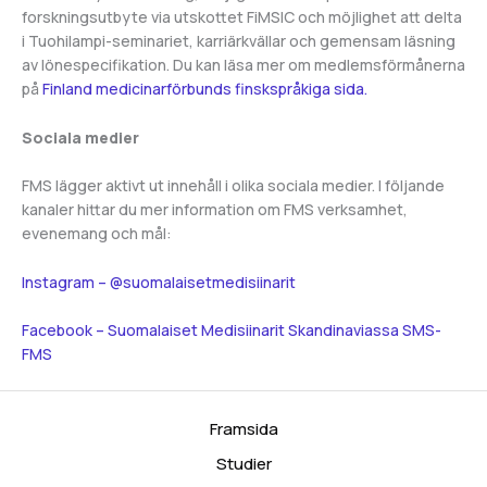
forskningsutbyte via utskottet FiMSIC och möjlighet att delta
i Tuohilampi-seminariet, karriärkvällar och gemensam läsning
av lönespecifikation. Du kan läsa mer om medlemsförmånerna
på
Finland medicinarförbunds finskspråkiga sida.
Sociala medier
FMS lägger aktivt ut innehåll i olika sociala medier. I följande
kanaler hittar du mer information om FMS verksamhet,
evenemang och mål:
Instagram – @suomalaisetmedisiinarit
Facebook – Suomalaiset Medisiinarit Skandinaviassa SMS-
FMS
Framsida
Studier