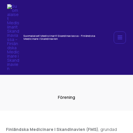
Hoppa
till
innehåll
Suomalaiset Medisiinarit Skandinaviassa - Finländska
Medicinare i Skandinavien
Förening
Finländska Medicinare i Skandinavien (FMS)
, grundad