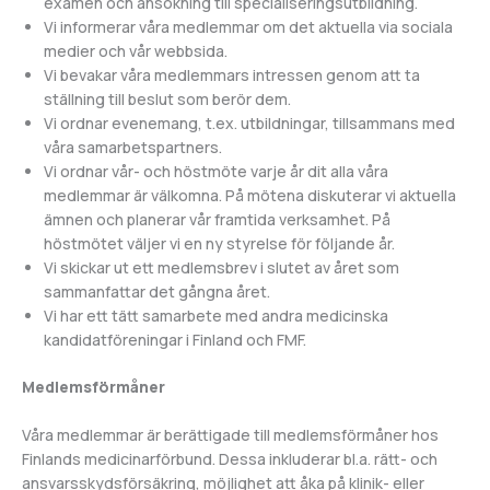
examen och ansökning till specialiseringsutbildning.
Vi informerar våra medlemmar om det aktuella via sociala
medier och vår webbsida.
Vi bevakar våra medlemmars intressen genom att ta
ställning till beslut som berör dem.
Vi ordnar evenemang, t.ex. utbildningar, tillsammans med
våra samarbetspartners.
Vi ordnar vår- och höstmöte varje år dit alla våra
medlemmar är välkomna. På mötena diskuterar vi aktuella
ämnen och planerar vår framtida verksamhet. På
höstmötet väljer vi en ny styrelse för följande år.
Vi skickar ut ett medlemsbrev i slutet av året som
sammanfattar det gångna året.
Vi har ett tätt samarbete med andra medicinska
kandidatföreningar i Finland och FMF.
Medlemsförmåner
Våra medlemmar är berättigade till medlemsförmåner hos
Finlands medicinarförbund. Dessa inkluderar bl.a. rätt- och
ansvarsskydsförsäkring, möjlighet att åka på klinik- eller