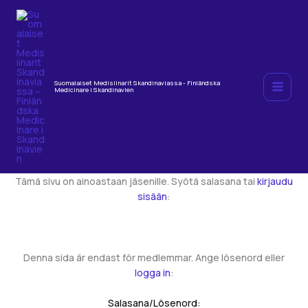
Hoppa
till
innehåll
Suomalaiset Medisiinarit Skandinaviassa - Finländska
Medicinare i Skandinavien
Tämä sivu on ainoastaan jäsenille. Syötä salasana tai
kirjaudu
sisään
:
Denna sida är endast för medlemmar. Ange lösenord eller
logga in
:
Salasana/Lösenord: